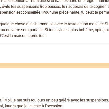
ux, mais attention à l'humidité si tu habites dans une région hum
), évite les suspensions trop basses, tu risquerais de te cogner 
uspension est conseillée. Pour une pièce haute, tu peux te permet
r quelque chose qui s'harmonise avec le reste de ton mobilier. Si
u en verre sera parfaite. Si ton style est plus bohème, opte po
! C'est ta maison, après tout.
! Moi, je me suis toujours un peu galéré avec les suspensions. Déj
, faudra que je la teste à l'occasion.