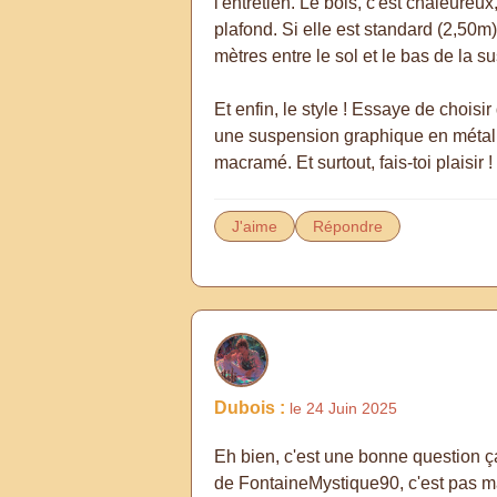
l'entretien. Le bois, c'est chaleure
plafond. Si elle est standard (2,50m
mètres entre le sol et le bas de la s
Et enfin, le style ! Essaye de choisi
une suspension graphique en métal o
macramé. Et surtout, fais-toi plaisir 
J'aime
Répondre
Dubois :
le 24 Juin 2025
Eh bien, c'est une bonne question ça 
de FontaineMystique90, c'est pas mal