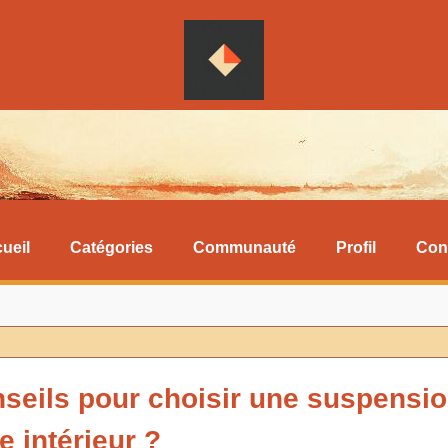
ueil
Catégories
Communauté
Profil
Con
seils pour choisir une suspensi
 intérieur ?