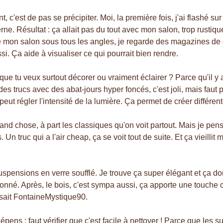
nt, c'est de pas se précipiter. Moi, la première fois, j'ai flashé
e. Résultat : ça allait pas du tout avec mon salon, trop rustique
 mon salon sous tous les angles, je regarde des magazines de d
si. Ça aide à visualiser ce qui pourrait bien rendre.
 que tu veux surtout décorer ou vraiment éclairer ? Parce qu'il 
 des trucs avec des abat-jours hyper foncés, c'est joli, mais faut
eut régler l'intensité de la lumière. Ça permet de créer différe
d chose, à part les classiques qu'on voit partout. Mais je pense q
 Un truc qui a l'air cheap, ça se voit tout de suite. Et ça vieillit 
 suspensions en verre soufflé. Je trouve ça super élégant et ça d
as donné. Après, le bois, c'est sympa aussi, ça apporte une touche
isait FontaineMystique90.
dépens : faut vérifier que c'est facile à nettoyer ! Parce que les