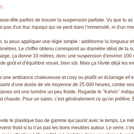
25
asse-tête parfois de trouver la suspension parfaite. Vu que tu as 
t pas d'un truc riquiqui qui se perd dans l'immensité, ni d'un mo
, tu peux appliquer une règle simple : additionne la longueur et 
timètres. Le chiffre obtenu correspond au diamètre idéal de ta 
e large, ça donne 10 mètres, donc une suspension d'environ 100 
e goût et d'équilibre visuel, bien sûr. Mais ça t'évite déjà les e
es une ambiance chaleureuse et cosy ou plutôt un éclairage vif e
parle d'une durée de vie moyenne de 25 000 heures, contre se
ines ont une lumière un peu froide. Regarde le "Kelvin" indiqué 
t chaude. Pour un salon, c'est généralement ce qu'on préfère. Év
évite le plastique bas de gamme qui jaunit avec le temps. Le métal
evenir froid si tu n'as pas les bons meubles autour. Le verre, c