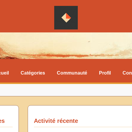
ueil
Catégories
Communauté
Profil
Con
es
Activité récente