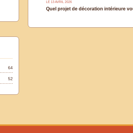
LE 13 AVRIL 2026
Quel projet de décoration intérieure vo
64
52