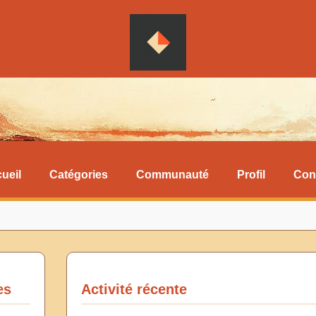
ueil
Catégories
Communauté
Profil
Con
es
Activité récente