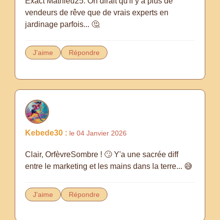
Exact Mathieu25. On dirait qu'il y a plus de
vendeurs de rêve que de vrais experts en
jardinage parfois... 🤔
J'aime
Répondre
Kebede30 :
le 04 Janvier 2026
Clair, OrfèvreSombre ! 🙄 Y'a une sacrée diff
entre le marketing et les mains dans la terre... 😅
J'aime
Répondre