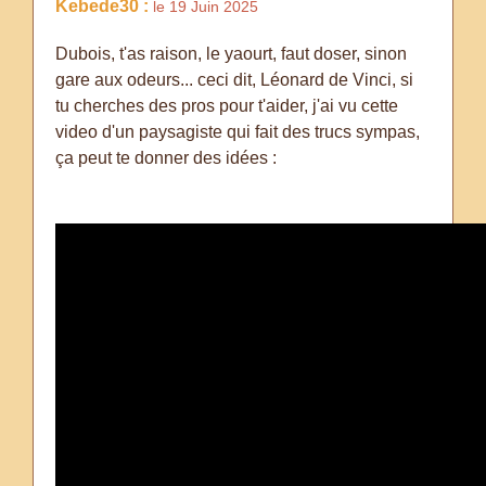
Kebede30 :
le 19 Juin 2025
Dubois, t'as raison, le yaourt, faut doser, sinon
gare aux odeurs... ceci dit, Léonard de Vinci, si
tu cherches des pros pour t'aider, j'ai vu cette
video d'un paysagiste qui fait des trucs sympas,
ça peut te donner des idées :