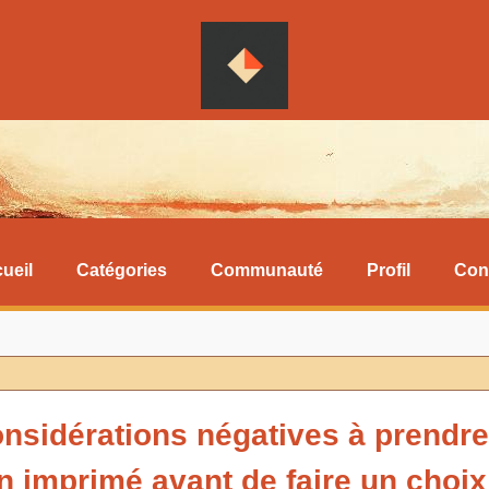
ueil
Catégories
Communauté
Profil
Con
onsidérations négatives à prendr
n imprimé avant de faire un choi