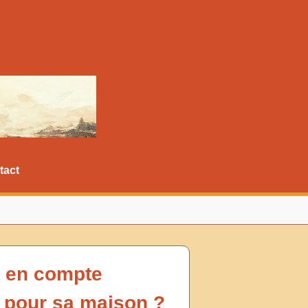
tact
e en compte
x pour sa maison ?