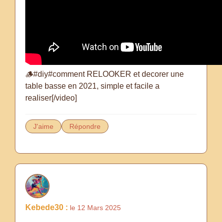
🪵#diy#comment RELOOKER et decorer une
table basse en 2021, simple et facile a
realiser[/video]
J'aime
Répondre
Kebede30 :
le 12 Mars 2025