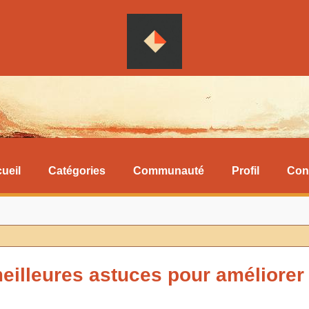
ueil
Catégories
Communauté
Profil
Con
eilleures astuces pour améliorer