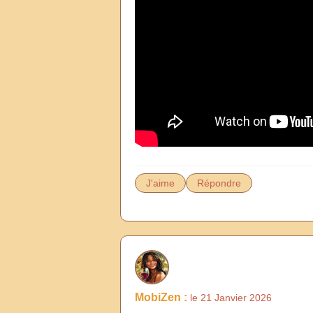
J'aime
Répondre
MobiZen :
le 21 Janvier 2026