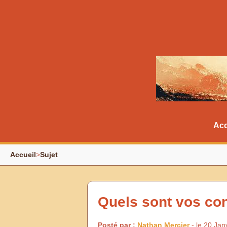
Acc
Accueil
>
Sujet
Quels sont vos con
Posté par :
Nathan Mercier
- le 20 Jan