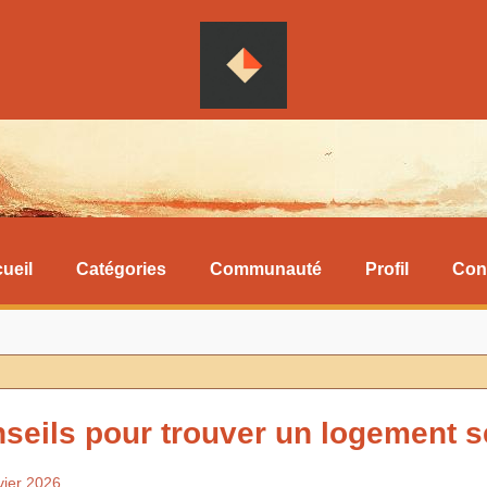
ueil
Catégories
Communauté
Profil
Con
seils pour trouver un logement s
vier 2026