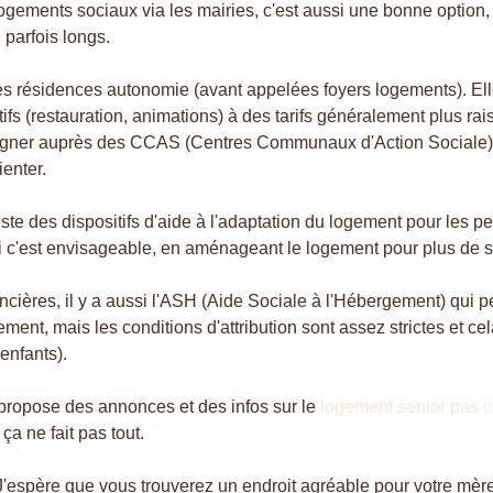
ogements sociaux via les mairies, c'est aussi une bonne option,
 parfois longs.
 les résidences autonomie (avant appelées foyers logements). E
tifs (restauration, animations) à des tarifs généralement plus r
seigner auprès des CCAS (Centres Communaux d'Action Sociale) d
ienter.
iste des dispositifs d'aide à l'adaptation du logement pour les 
i c'est envisageable, en aménageant le logement pour plus de sé
ncières, il y a aussi l'ASH (Aide Sociale à l'Hébergement) qui 
ment, mais les conditions d'attribution sont assez strictes et ce
-enfants).
 propose des annonces et des infos sur le
logement senior pas c
ça ne fait pas tout.
'espère que vous trouverez un endroit agréable pour votre mère